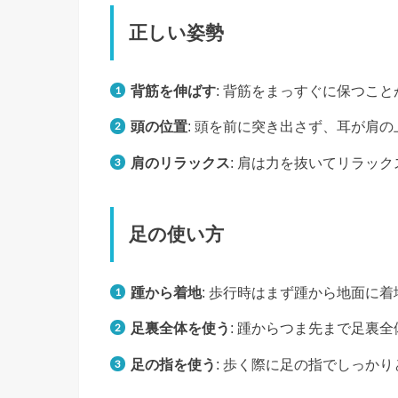
正しい姿勢
背筋を伸ばす
: 背筋をまっすぐに保つこ
頭の位置
: 頭を前に突き出さず、耳が肩
肩のリラックス
: 肩は力を抜いてリラッ
足の使い方
踵から着地
: 歩行時はまず踵から地面に
足裏全体を使う
: 踵からつま先まで足裏
足の指を使う
: 歩く際に足の指でしっか